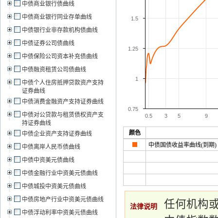
中债商业银行债曲线
中债商业银行同业存单曲线
1.5
中债银行业非存款机构债曲线
中债证券公司债曲线
1.25
中债保险公司资本补充债曲线
中债融资租赁公司债曲线
1
中债个人住房抵押贷款资产支持
证券曲线
中债消费金融资产支持证券曲线
0.75
中债对公贷款与租赁债权资产支
0.5
3
5
9
持证券曲线
颜色
中债企业资产支持证券曲线
中债国债收益率曲线(到期)
中债离岸人民币债曲线
中债中资美元债曲线
中债金融行业中资美元债曲线
中债城投中资美元债曲线
中债房地产行业中资美元债曲线
任何机构
法律说明
中债浮动利率中资美元债曲线