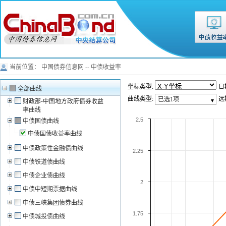
当前位置：
中国债券信息网
--
中债收益率
坐标类型:
日
全部曲线
曲线类型:
远
已选1项
财政部-中国地方政府债券收益
率曲线
2.5
中债国债曲线
中债国债收益率曲线
中债政策性金融债曲线
2.25
中债铁道债曲线
中债企业债曲线
2
中债中短期票据曲线
中债三峡集团债券曲线
1.75
中债城投债曲线